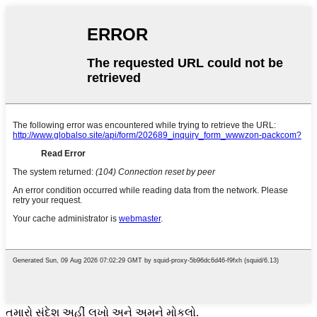
તમારો સંદેશ અહીં લખો અને અમને મોકલો.