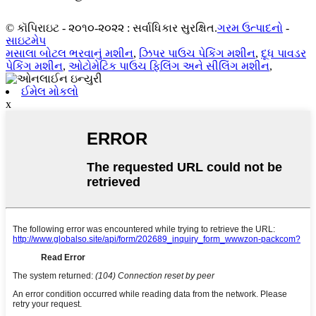
© કૉપિરાઇટ - ૨૦૧૦-૨૦૨૨ : સર્વાધિકાર સુરક્ષિત.
ગરમ ઉત્પાદનો
-
સાઇટમેપ
મસાલા બોટલ ભરવાનું મશીન
,
ઝિપર પાઉચ પેકિંગ મશીન
,
દૂધ પાવડર
પેકિંગ મશીન
,
ઓટોમેટિક પાઉચ ફિલિંગ અને સીલિંગ મશીન
,
ઈમેલ મોકલો
x