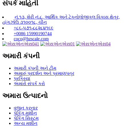
સંપર્ક માહિતી
નં.૧૩, શેરી નં.૮, આર્થિક અને ટેકનોલોજીકલ વિકાસ ક્ષેત્ર,
હાંગઝોઉ ૩૧૦૦૧૮, ચીન
+૮૬-૫૭૧-૮૮૨૮૪૧૬૯
+0086 15990190744
coco@hzscale.com
અમારી કંપની
અમારી કંપની અને ટીમ
અમારું પ્રદર્શન અને પ્રમાણપત્ર
પ્રક્રિયા
અમારો સંપર્ક કરો
અમારા ઉત્પાદનો
વજન કરનાર
પેકિંગ મશીન
પેકિંગ સિસ્ટમ
અન્ય મશીન