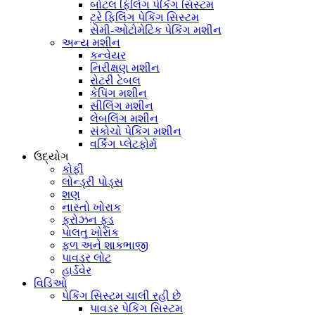
બોટલ ફિલિંગ પેકિંગ સિસ્ટમ
ટ્રે ફિલિંગ પેકિંગ સિસ્ટમ
સેમી-ઓટોમેટિક પેકિંગ મશીન
અન્ય મશીન
કન્વેયર
નિરીક્ષણ મશીન
રોટરી ટેબલ
કેપિંગ મશીન
સીલિંગ મશીન
લેબલિંગ મશીન
સંકોચો પેકિંગ મશીન
વર્કિંગ પ્લેટફોર્મ
ઉદ્યોગ
કોફી
લોન્ડ્રી પોડ્સ
શણ
નાસ્તો ખોરાક
ફ્રોઝન ફૂડ
પાલતુ ખોરાક
ફળ અને શાકભાજી
પાવડર લોટ
હાર્ડવેર
વિડિઓ
પેકિંગ સિસ્ટમ ચાલી રહી છે
પાવડર પેકિંગ સિસ્ટમ