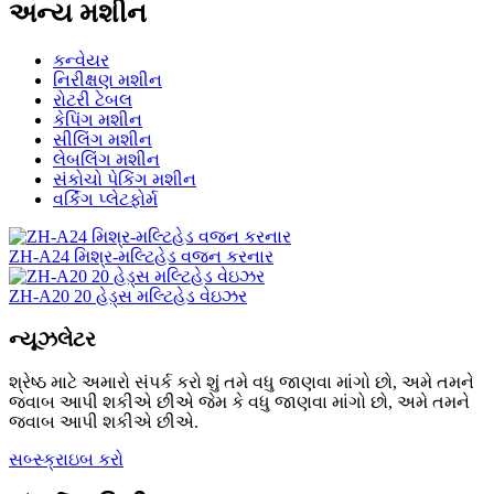
અન્ય મશીન
કન્વેયર
નિરીક્ષણ મશીન
રોટરી ટેબલ
કેપિંગ મશીન
સીલિંગ મશીન
લેબલિંગ મશીન
સંકોચો પેકિંગ મશીન
વર્કિંગ પ્લેટફોર્મ
ZH-A24 મિશ્ર-મલ્ટિહેડ વજન કરનાર
ZH-A20 20 હેડ્સ મલ્ટિહેડ વેઇઝર
ન્યૂઝલેટર
શ્રેષ્ઠ માટે અમારો સંપર્ક કરો શું તમે વધુ જાણવા માંગો છો, અમે તમને
જવાબ આપી શકીએ છીએ જેમ કે વધુ જાણવા માંગો છો, અમે તમને
જવાબ આપી શકીએ છીએ.
સબ્સ્ક્રાઇબ કરો