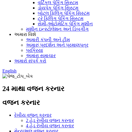
વર્ટિકલ પેકિંગ સિસ્ટમ
ડોયપેક પેકિંગ સિસ્ટમ
બોટલ ફિલિંગ પેકિંગ સિસ્ટમ
ટ્રે ફિલિંગ પેકિંગ સિસ્ટમ
સેમી-ઓટોમેટિક પેકિંગ મશીન
મશીન ઇન્સ્ટોલેશન અને ડિબગીંગ
અમારા વિશે
અમારી કંપની અને ટીમ
અમારું પ્રદર્શન અને પ્રમાણપત્ર
પ્રક્રિયા
અમારા સમાચાર
અમારો સંપર્ક કરો
English
24 માથા વજન કરનાર
વજન કરનાર
રેખીય વજન કરનાર
2 હેડ રેખીય વજન કરનાર
4 હેડ રેખીય વજન કરનાર
મેન્યુઅલ વજન કરનાર