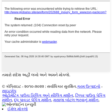
તમારો સંદેશ અહીં લખો અને અમને મોકલો.
© કૉપિરાઇટ - ૨૦૧૦-૨૦૨૨ : સર્વાધિકાર સુરક્ષિત.
ગરમ ઉત્પાદનો
-
સાઇટમેપ
ઓટોમેટિક પાઉચ ફિલિંગ અને સીલિંગ મશીન
,
ઝિપર પાઉચ પેકિંગ
મશીન
,
દૂધ પાવડર પેકિંગ મશીન
,
મસાલા બોટલ ભરવાનું મશીન
,
ઈમેલ મોકલો