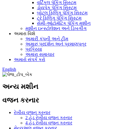
વર્ટિકલ પેકિંગ સિસ્ટમ
ડોયપેક પેકિંગ સિસ્ટમ
બોટલ ફિલિંગ પેકિંગ સિસ્ટમ
ટ્રે ફિલિંગ પેકિંગ સિસ્ટમ
સેમી-ઓટોમેટિક પેકિંગ મશીન
મશીન ઇન્સ્ટોલેશન અને ડિબગીંગ
અમારા વિશે
અમારી કંપની અને ટીમ
અમારું પ્રદર્શન અને પ્રમાણપત્ર
પ્રક્રિયા
અમારા સમાચાર
અમારો સંપર્ક કરો
English
અન્ય મશીન
વજન કરનાર
રેખીય વજન કરનાર
2 હેડ રેખીય વજન કરનાર
4 હેડ રેખીય વજન કરનાર
મેન્યુઅલ વજન કરનાર