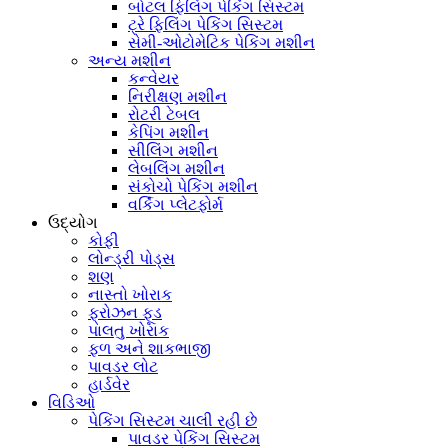
બોટલ ફિલિંગ પેકિંગ સિસ્ટમ
ટ્રે ફિલિંગ પેકિંગ સિસ્ટમ
સેમી-ઓટોમેટિક પેકિંગ મશીન
અન્ય મશીન
કન્વેયર
નિરીક્ષણ મશીન
રોટરી ટેબલ
કેપિંગ મશીન
સીલિંગ મશીન
લેબલિંગ મશીન
સંકોચો પેકિંગ મશીન
વર્કિંગ પ્લેટફોર્મ
ઉદ્યોગ
કોફી
લોન્ડ્રી પોડ્સ
શણ
નાસ્તો ખોરાક
ફ્રોઝન ફૂડ
પાલતુ ખોરાક
ફળ અને શાકભાજી
પાવડર લોટ
હાર્ડવેર
વિડિઓ
પેકિંગ સિસ્ટમ ચાલી રહી છે
પાવડર પેકિંગ સિસ્ટમ