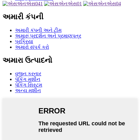
અમારી કંપની
અમારી કંપની અને ટીમ
અમારું પ્રદર્શન અને પ્રમાણપત્ર
પ્રક્રિયા
અમારો સંપર્ક કરો
અમારા ઉત્પાદનો
વજન કરનાર
પેકિંગ મશીન
પેકિંગ સિસ્ટમ
અન્ય મશીન