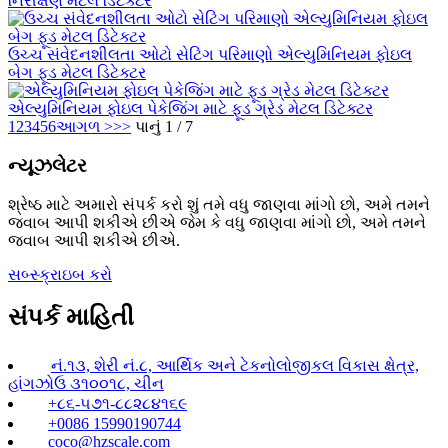
નિરીક્ષણ મેટલ ડિટેક્ટર
ઉચ્ચ સંવેદનશીલતા ઓટો સેટિંગ પરિમાણો એલ્યુમિનિયમ ફોઇલ
બેગ ફૂડ મેટલ ડિટેક્ટર
એલ્યુમિનિયમ ફોઇલ પેકેજિંગ માટે ફૂડ ગ્રેડ મેટલ ડિટેક્ટર
1
2
3
4
5
6
આગળ >
>>
પાનું 1 / 7
ન્યૂઝલેટર
શ્રેષ્ઠ માટે અમારો સંપર્ક કરો શું તમે વધુ જાણવા માંગો છો, અમે તમને
જવાબ આપી શકીએ છીએ જેમ કે વધુ જાણવા માંગો છો, અમે તમને
જવાબ આપી શકીએ છીએ.
સબ્સ્ક્રાઇબ કરો
સંપર્ક માહિતી
નં.૧૩, શેરી નં.૮, આર્થિક અને ટેકનોલોજીકલ વિકાસ ક્ષેત્ર,
હાંગઝોઉ ૩૧૦૦૧૮, ચીન
+૮૬-૫૭૧-૮૮૨૮૪૧૬૯
+0086 15990190744
coco@hzscale.com