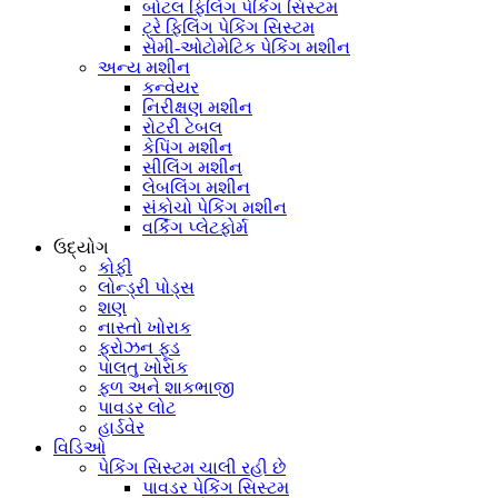
બોટલ ફિલિંગ પેકિંગ સિસ્ટમ
ટ્રે ફિલિંગ પેકિંગ સિસ્ટમ
સેમી-ઓટોમેટિક પેકિંગ મશીન
અન્ય મશીન
કન્વેયર
નિરીક્ષણ મશીન
રોટરી ટેબલ
કેપિંગ મશીન
સીલિંગ મશીન
લેબલિંગ મશીન
સંકોચો પેકિંગ મશીન
વર્કિંગ પ્લેટફોર્મ
ઉદ્યોગ
કોફી
લોન્ડ્રી પોડ્સ
શણ
નાસ્તો ખોરાક
ફ્રોઝન ફૂડ
પાલતુ ખોરાક
ફળ અને શાકભાજી
પાવડર લોટ
હાર્ડવેર
વિડિઓ
પેકિંગ સિસ્ટમ ચાલી રહી છે
પાવડર પેકિંગ સિસ્ટમ