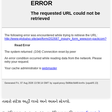
તમારો સંદેશ અહીં લખો અને અમને મોકલો.