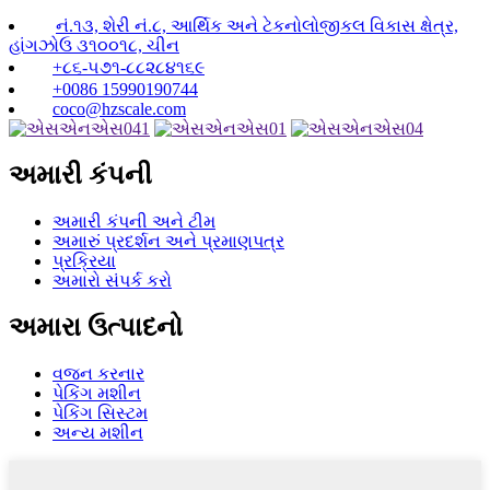
નં.૧૩, શેરી નં.૮, આર્થિક અને ટેકનોલોજીકલ વિકાસ ક્ષેત્ર,
હાંગઝોઉ ૩૧૦૦૧૮, ચીન
+૮૬-૫૭૧-૮૮૨૮૪૧૬૯
+0086 15990190744
coco@hzscale.com
અમારી કંપની
અમારી કંપની અને ટીમ
અમારું પ્રદર્શન અને પ્રમાણપત્ર
પ્રક્રિયા
અમારો સંપર્ક કરો
અમારા ઉત્પાદનો
વજન કરનાર
પેકિંગ મશીન
પેકિંગ સિસ્ટમ
અન્ય મશીન