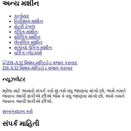
અન્ય મશીન
કન્વેયર
નિરીક્ષણ મશીન
રોટરી ટેબલ
કેપિંગ મશીન
સીલિંગ મશીન
લેબલિંગ મશીન
સંકોચો પેકિંગ મશીન
વર્કિંગ પ્લેટફોર્મ
ZH-A32 મિશ્ર-મલ્ટિહેડ વજન કરનાર
ન્યૂઝલેટર
શ્રેષ્ઠ માટે અમારો સંપર્ક કરો શું તમે વધુ જાણવા માંગો છો, અમે તમને
જવાબ આપી શકીએ છીએ જેમ કે વધુ જાણવા માંગો છો, અમે તમને
જવાબ આપી શકીએ છીએ.
સબ્સ્ક્રાઇબ કરો
સંપર્ક માહિતી