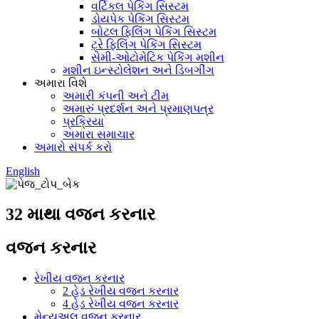
વર્ટિકલ પેકિંગ સિસ્ટમ
ડોયપેક પેકિંગ સિસ્ટમ
બોટલ ફિલિંગ પેકિંગ સિસ્ટમ
ટ્રે ફિલિંગ પેકિંગ સિસ્ટમ
સેમી-ઓટોમેટિક પેકિંગ મશીન
મશીન ઇન્સ્ટોલેશન અને ડિબગીંગ
અમારા વિશે
અમારી કંપની અને ટીમ
અમારું પ્રદર્શન અને પ્રમાણપત્ર
પ્રક્રિયા
અમારા સમાચાર
અમારો સંપર્ક કરો
English
32 માથા વજન કરનાર
વજન કરનાર
રેખીય વજન કરનાર
2 હેડ રેખીય વજન કરનાર
4 હેડ રેખીય વજન કરનાર
મેન્યુઅલ વજન કરનાર