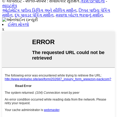
© કૉપિરાઇટ - ૨૦૧૦-૨૦૨૨ : સર્વાધિકાર સુરક્ષિત.
ગરમ ઉત્પાદનો
-
સાઇટમેપ
ઓટોમેટિક પાઉચ ફિલિંગ અને સીલિંગ મશીન
,
ઝિપર પાઉચ પેકિંગ
મશીન
,
દૂધ પાવડર પેકિંગ મશીન
,
મસાલા બોટલ ભરવાનું મશીન
,
ઈમેલ મોકલો
x