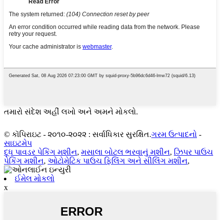
તમારો સંદેશ અહીં લખો અને અમને મોકલો.
© કૉપિરાઇટ - ૨૦૧૦-૨૦૨૨ : સર્વાધિકાર સુરક્ષિત.
ગરમ ઉત્પાદનો
-
સાઇટમેપ
દૂધ પાવડર પેકિંગ મશીન
,
મસાલા બોટલ ભરવાનું મશીન
,
ઝિપર પાઉચ
પેકિંગ મશીન
,
ઓટોમેટિક પાઉચ ફિલિંગ અને સીલિંગ મશીન
,
ઈમેલ મોકલો
x