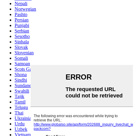
Nepali
Norwegian
Pashto
Persian
Punjabi
Serbian
Sesotho
Sinhala
Slovak
Slovenian
Somali
Samoan
Scots Gaelic
Shona
Sindhi
Sundanese
Swahili
Tajik
Tamil
Telugu
Thai
Ukrainian
Urdu
Uzbek
Vietnamese