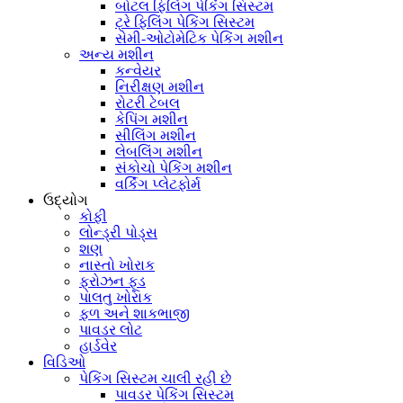
બોટલ ફિલિંગ પેકિંગ સિસ્ટમ
ટ્રે ફિલિંગ પેકિંગ સિસ્ટમ
સેમી-ઓટોમેટિક પેકિંગ મશીન
અન્ય મશીન
કન્વેયર
નિરીક્ષણ મશીન
રોટરી ટેબલ
કેપિંગ મશીન
સીલિંગ મશીન
લેબલિંગ મશીન
સંકોચો પેકિંગ મશીન
વર્કિંગ પ્લેટફોર્મ
ઉદ્યોગ
કોફી
લોન્ડ્રી પોડ્સ
શણ
નાસ્તો ખોરાક
ફ્રોઝન ફૂડ
પાલતુ ખોરાક
ફળ અને શાકભાજી
પાવડર લોટ
હાર્ડવેર
વિડિઓ
પેકિંગ સિસ્ટમ ચાલી રહી છે
પાવડર પેકિંગ સિસ્ટમ