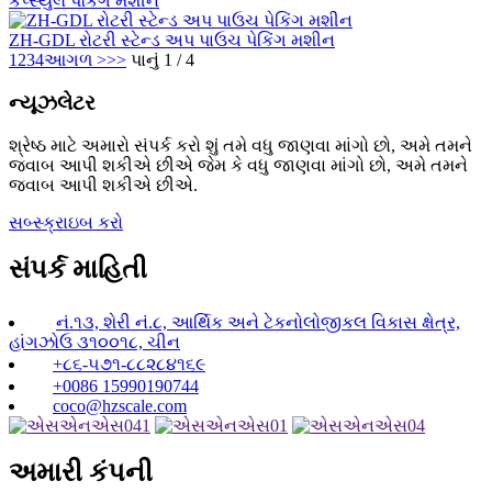
કેપ્સ્યુલ પેકિંગ મશીન
ZH-GDL રોટરી સ્ટેન્ડ અપ પાઉચ પેકિંગ મશીન
1
2
3
4
આગળ >
>>
પાનું 1 / 4
ન્યૂઝલેટર
શ્રેષ્ઠ માટે અમારો સંપર્ક કરો શું તમે વધુ જાણવા માંગો છો, અમે તમને
જવાબ આપી શકીએ છીએ જેમ કે વધુ જાણવા માંગો છો, અમે તમને
જવાબ આપી શકીએ છીએ.
સબ્સ્ક્રાઇબ કરો
સંપર્ક માહિતી
નં.૧૩, શેરી નં.૮, આર્થિક અને ટેકનોલોજીકલ વિકાસ ક્ષેત્ર,
હાંગઝોઉ ૩૧૦૦૧૮, ચીન
+૮૬-૫૭૧-૮૮૨૮૪૧૬૯
+0086 15990190744
coco@hzscale.com
અમારી કંપની