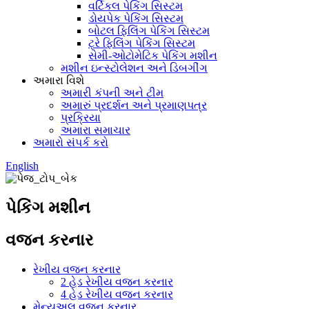
વર્ટિકલ પેકિંગ સિસ્ટમ
ડોયપેક પેકિંગ સિસ્ટમ
બોટલ ફિલિંગ પેકિંગ સિસ્ટમ
ટ્રે ફિલિંગ પેકિંગ સિસ્ટમ
સેમી-ઓટોમેટિક પેકિંગ મશીન
મશીન ઇન્સ્ટોલેશન અને ડિબગીંગ
અમારા વિશે
અમારી કંપની અને ટીમ
અમારું પ્રદર્શન અને પ્રમાણપત્ર
પ્રક્રિયા
અમારા સમાચાર
અમારો સંપર્ક કરો
English
પેકિંગ મશીન
વજન કરનાર
રેખીય વજન કરનાર
2 હેડ રેખીય વજન કરનાર
4 હેડ રેખીય વજન કરનાર
મેન્યુઅલ વજન કરનાર