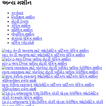
અન્ય મશીન
કન્વેયર
નિરીક્ષણ મશીન
રોટરી ટેબલ
કેપિંગ મશીન
સીલિંગ મશીન
લેબલિંગ મશીન
સંકોચો પેકિંગ મશીન
વર્કિંગ પ્લેટફોર્મ
ખાંડ કેન્ડી અનાજ માટે ઓટોમેટિક વર્ટિકલ પેકિંગ મશીન
સ્ટેન્ડ-અપ ઝિપર પાઉચ રોટરી પેકિંગ મશીન
નાના વ્યવસાય માટે કોમ્પેક્ટ રોટરી પ્રીમેડ પાઉચ પેકેજિંગ મશીન
સૂકા કેરીના નાસ્તાનું ઓટોમેટિક વર્ટિકલ પાર્ટિકલ પેકિંગ મશીન
કોમ્બિનેશન સ્કેલ સાથે
14 હેડ વજનવાળા Vffs ફિલિંગ કોફી પોડ્સ પેકેજિંગ ઓટોમેટિક કોફી