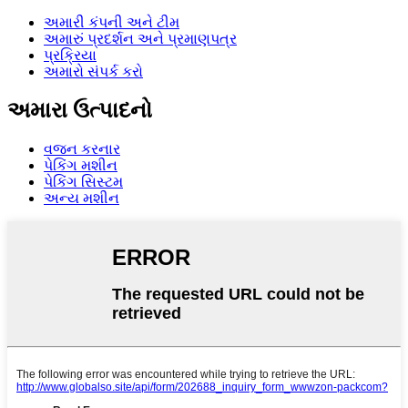
અમારી કંપની અને ટીમ
અમારું પ્રદર્શન અને પ્રમાણપત્ર
પ્રક્રિયા
અમારો સંપર્ક કરો
અમારા ઉત્પાદનો
વજન કરનાર
પેકિંગ મશીન
પેકિંગ સિસ્ટમ
અન્ય મશીન